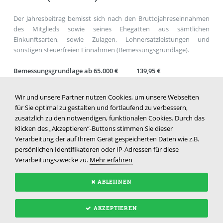
Der Jahresbeitrag bemisst sich nach den Bruttojahreseinnahmen
des Mitglieds sowie seines Ehegatten aus sämtlichen
Einkunftsarten, sowie Zulagen, Lohnersatzleistungen und
sonstigen steuerfreien Einnahmen (Bemessungsgrundlage).
Bemessungsgrundlage ab 65.000 € 139,95 €
Es wird keine Aufnahmegebühr erhoben!
Wir und unsere Partner nutzen Cookies, um unsere Webseiten
für Sie optimal zu gestalten und fortlaufend zu verbessern,
Der Mitgliedsbeitrag ist jährlich am 1. Januar zur Zahlung fällig. Im
zusätzlich zu den notwendigen, funktionalen Cookies. Durch das
Jahr des Beitritts ist der Beitrag 7 Tage nach Beitritt zur Zahlung
Klicken des „Akzeptieren“-Buttons stimmen Sie dieser
fällig. Der Beginn und das Ende der Mitgliedschaft während eines
Verarbeitung der auf Ihrem Gerät gespeicherten Daten wie z.B.
laufenden Kalenderjahres lassen die Entstehung und die Höhe des
persönlichen Identifikatoren oder IP-Adressen für diese
Mitgliedsbeitrages für dieses Kalenderjahr unberührt.
Verarbeitungszwecke zu.
Mehr erfahren
ABLEHNEN
AKZEPTIEREN